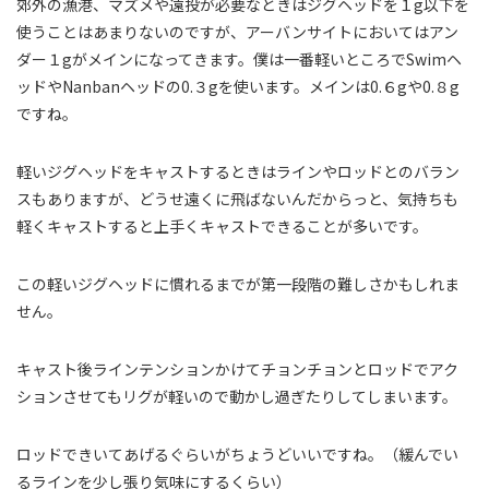
郊外の漁港、マズメや遠投が必要なときはジグヘッドを１g以下を
使うことはあまりないのですが、アーバンサイトにおいてはアン
ダー１gがメインになってきます。僕は一番軽いところでSwimヘ
ッドやNanbanヘッドの0.３gを使います。メインは0.６gや0.８g
ですね。
軽いジグヘッドをキャストするときはラインやロッドとのバラン
スもありますが、どうせ遠くに飛ばないんだからっと、気持ちも
軽くキャストすると上手くキャストできることが多いです。
この軽いジグヘッドに慣れるまでが第一段階の難しさかもしれま
せん。
キャスト後ラインテンションかけてチョンチョンとロッドでアク
ションさせてもリグが軽いので動かし過ぎたりしてしまいます。
ロッドできいてあげるぐらいがちょうどいいですね。（緩んでい
るラインを少し張り気味にするくらい）