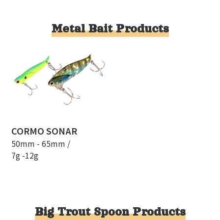
Metal Bait Products
CORMO SONAR
50mm - 65mm /
7g -12g
Big Trout Spoon Products