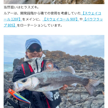
当然狙いはヒラスズキ。
ルアーは、開発段階から磯での使用を考慮していた
【スウェイコ
ール 120F】
をメインに、
【スウェイコール 90F】
や
【バウフラッ
プ 80S】
をローテーションしています。