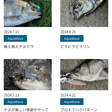
2024.7.22
2024.6.25
AquaWave
AquaWave
萌え萌えチヌクラ
ピラピラピラリン
2024.5.11
2024.4.21
AquaWave
AquaWave
チヌが楽しい季節がやって
プロトでハクパターン