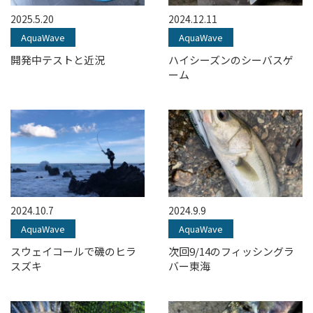
2025.5.20
2024.12.11
AquaWave
AquaWave
開発中テストと近況
ハイシーズンのシーバスゲ
ーム
2024.10.7
2024.9.9
AquaWave
AquaWave
スウェイコールで磯のヒラ
次回9/14のフィッシングラ
スズキ
バー東海