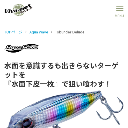
TOPページ
Aqua Wave
Tobunder Delude
水面を意識するも出きらないターゲ
ットを
『水面下皮一枚』で狙い喰わす！