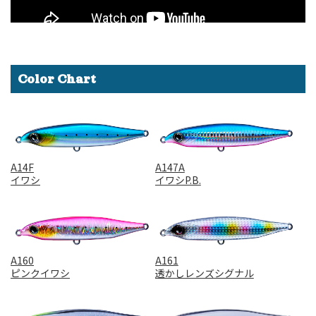
Color Chart
A14F
A147A
イワシ
イワシP.B.
A160
A161
ピンクイワシ
透かしレンズシグナル