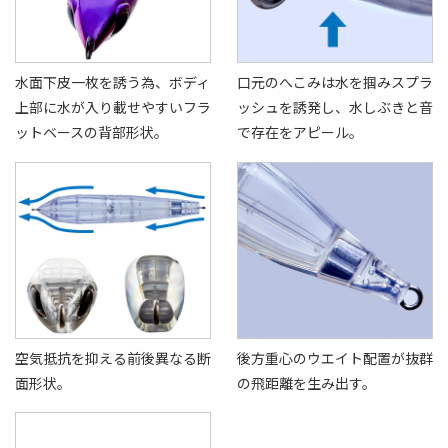
水面下皮一枚を誘う為、ボディ
口元のへこみは水を掴みスプラ
上部に水が入り載せやすいフラ
ッシュを誘発し、水しぶきと音
ットベースの背部形状。
で存在をアピール。
空気抵抗を抑える前後異なる断
後方重心のウエイト配置が抜群
面形状。
の飛距離を生み出す。