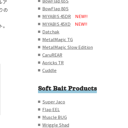
BowFlap 65S
ルア
BowFlap 80S
りの
MIYABIS 45DR
NEW!!
MIYABIS 45XD
NEW!!
ト。
Datchak
MetalMagic TG
MetalMagic Slow Edition
CaruREAR
Aoricks TR
Cuddle
Soft Bait Products
Super Jaco
Flap EEL
Muscle BUG
Wriggle Shad