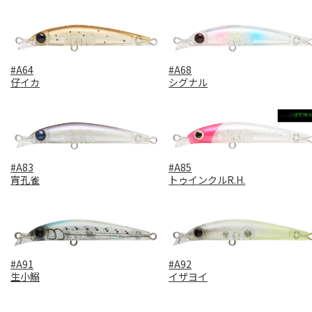
#A64
#A68
仔イカ
シグナル
#A83
#A85
宵孔雀
トゥインクルR.H.
#A91
#A92
生小鰯
イザヨイ