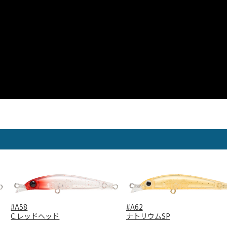
#A58
#A62
C.レッドヘッド
ナトリウムSP