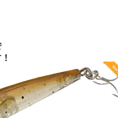
で
す！
New 