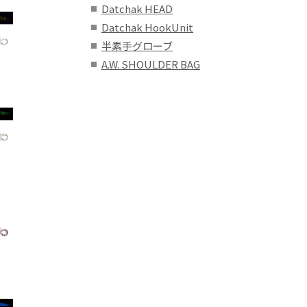
Datchak HEAD
Datchak HookUnit
半素手グローブ
A.W. SHOULDER BAG