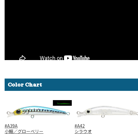
Color Chart
#A39A
#A42
小鰯／グローベリー
シラウオ