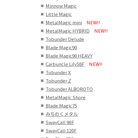
Minnow Magic
Little Magic
MetalMagic mini
NEW!!
MetalMagic HYBRID
NEW!!
Tobunder Delude
Blade Magic90
Blade Magic90 HEAVY
Carbuncle Lily58F
NEW!!
Tobunder X
Tobunder Z
Tobunder ALBOROTO
MetalMagic Shore
Blade Magic75
みちのくメタル
SwayCall 90F
SwayCall 120F