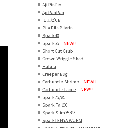
Aji PinPin
Aji PenPen
モエビCB
Pila Pila Pilarin
Spark40
Spark55
NEW!!
Short Cut Grub
Grown Wriggle Shad
Hafu-a
Creeper Bug
Carbuncle Shrimp
NEW!!
Carbuncle Lance
NEW!!
Spark75/85
Spark Tail90
Spark Slim75/85
SparkTENYA WORM
Spark Slim WIND starter set