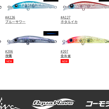
#A126
#A127
ブルーサワー
ホタルイカ
#206
#207
夜鷹
金糸雀
NEW
NEW