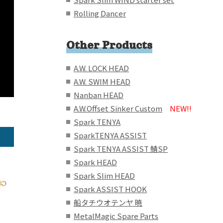
Rolling Dancer
Other Products
A.W. LOCK HEAD
A.W. SWIM HEAD
Nanban HEAD
A.W.Offset Sinker Custom
NEW!!
Spark TENYA
SparkTENYA ASSIST
Spark TENYA ASSIST 鯖SP
Spark HEAD
Spark Slim HEAD
Spark ASSIST HOOK
船タチウオテンヤ 暁
MetalMagic Spare Parts