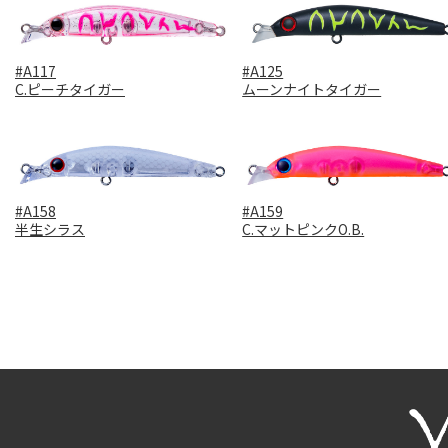
#A117
#A125
C.ピーチタイガー
ムーンナイトタイガー
#A158
#A159
半生シラス
C.マットピンクO.B.