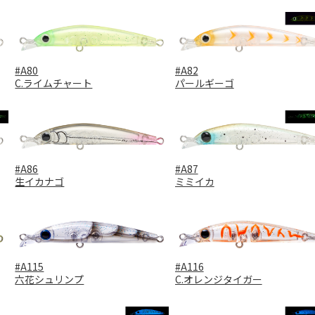
#A80
#A82
C.ライムチャート
パールギーゴ
#A86
#A87
生イカナゴ
ミミイカ
#A115
#A116
六花シュリンプ
C.オレンジタイガー