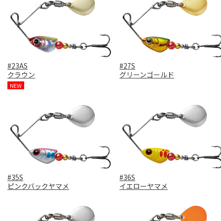
#23AS
#27S
クラウン
グリーンゴールド
NEW
#35S
#36S
ピンクバックヤマメ
イエローヤマメ