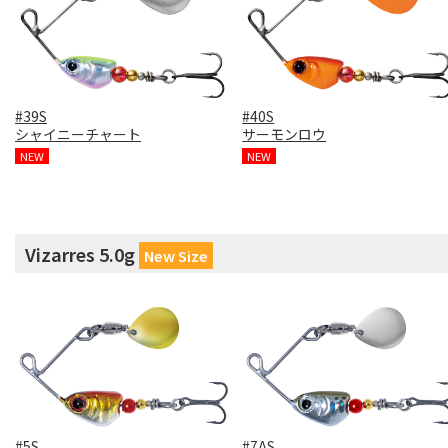
#39S
#40S
シャイニーチャート
サーモンロウ
NEW
NEW
Vizarres 5.0g
New Size
#5S
#7AS