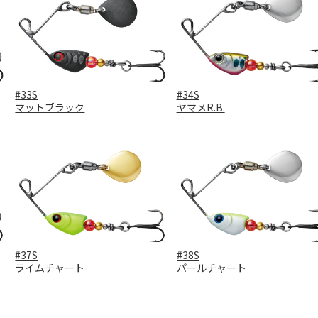
#33S
#34S
マットブラック
ヤマメR.B.
#37S
#38S
ライムチャート
パールチャート