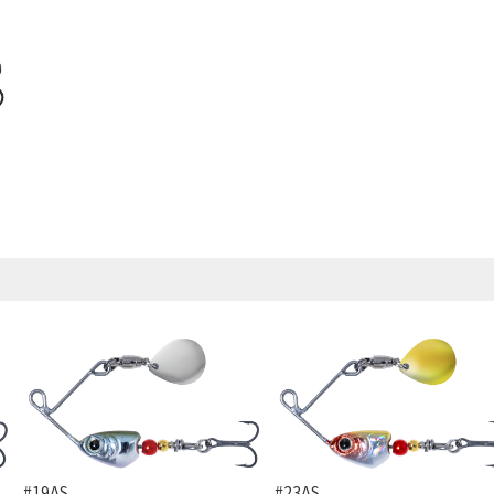
#19AS
#23AS