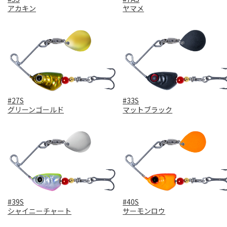
アカキン
ヤマメ
#27S
#33S
グリーンゴールド
マットブラック
#39S
#40S
シャイニーチャート
サーモンロウ