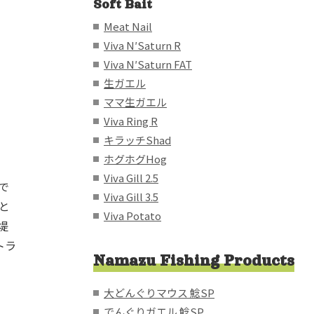
Soft Bait
Meat Nail
Viva N′Saturn R
Viva N′Saturn FAT
生ガエル
ママ生ガエル
Viva Ring R
キラッチShad
ホグホグHog
Viva Gill 2.5
で
Viva Gill 3.5
と
Viva Potato
堤
トラ
Namazu Fishing Products
大どんぐりマウス 鯰SP
でんぐりガエル 鯰SP