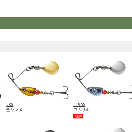
#8S
#19AS
金ヤマメ
ワカサギ
NEW