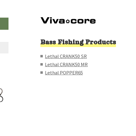
Bass Fishing Products
Lethal CRANK50 SR
Lethal CRANK50 MR
Lethal POPPER65