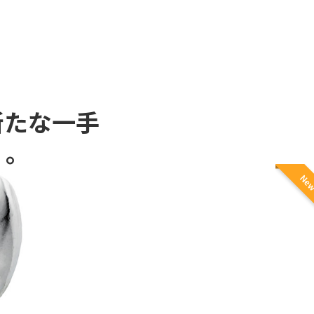
新たな一手
』。
New