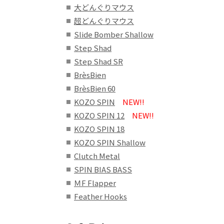
大どんぐりマウス
超どんぐりマウス
Slide Bomber Shallow
Step Shad
Step Shad SR
BrèsBien
BrèsBien 60
KOZO SPIN
NEW!!
KOZO SPIN 12
NEW!!
KOZO SPIN 18
KOZO SPIN Shallow
Clutch Metal
SPIN BIAS BASS
ＭF Flapper
Feather Hooks