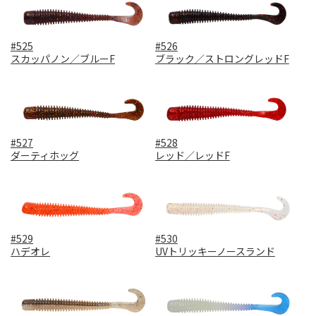
#525
#526
スカッパノン／ブルーF
ブラック／ストロングレッドF
#527
#528
ダーティホッグ
レッド／レッドF
#529
#530
ハデオレ
UVトリッキーノースランド