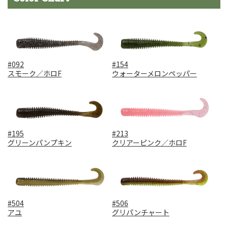
#092
#154
スモーク／ホロF
ウォーターメロンペッパー
#195
#213
グリーンパンプキン
クリアーピンク／ホロF
#504
#506
アユ
グリパンチャート