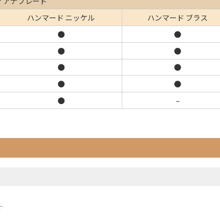
ィアナブレード
ハンマード ニッケル
ハンマード ブラス
●
●
●
●
●
●
●
●
●
–